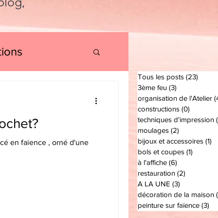
 blog,
tions
Tous les posts
(23)
23 po
3ème feu
(3)
3 posts
organisation de l'Atelier
(
constructions
(0)
0 post
techniques d'impression
ochet?
moulages
(2)
2 posts
bijoux et accessoires
(1)
1 
ncé en faience , orné d'une
bols et coupes
(1)
1 post
à l'affiche
(6)
6 posts
restauration
(2)
2 posts
A LA UNE
(3)
3 posts
décoration de la maison
peinture sur faïence
(3)
3 