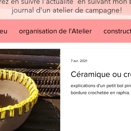
rez en suivre l'actualité en suivant mon
journal d'un atelier de campagne!
eu
organisation de l'Atelier
construc
ion
moulages
bijoux et accessoires
7 avr. 2021
Céramique ou cr
'affiche
restauration
A LA UNE
explications d'un petit bol pi
bordure crochetée en raphia.
son
peinture sur faïence