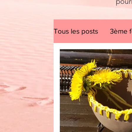
pour
Tous les posts
3ème f
techniques d'impress
bols et coupes
à l
décoration de la mai