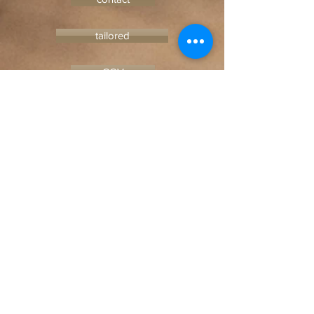
tailored
CGV
Faq
blog
© 2023 by Ceramic-Studio. Proudly
created with
Wix.com