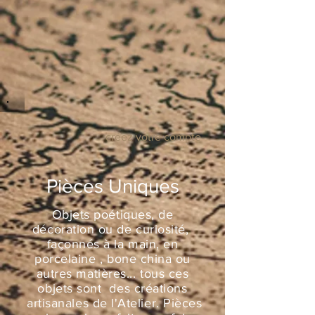
créez votre compte
Pièces Uniques
Objets poétiques, de
décoration ou de curiosité,
façonnés à la main, en
porcelaine , bone china ou
autres matières... tous ces
objets sont des créations
artisanales de l'Atelier. Pièces