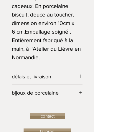
cadeaux. En porcelaine
biscuit, douce au toucher.
dimension environ 10cm x
6 cm.Emballage soigné .
Entièrement fabriqué à la
main, à l'Atelier du Lièvre en
Normandie.
délais et livraison
L'Atelier du Lièvre s'engage à
bijoux de porcelaine
livrer les pièces commandées
dans les meilleurs délais. Si la
Toutes mes créations sont
pièce demandée n’est plus en
modelées et peintes à la main
contact
stock, et qu’il est possible de la
dans mon atelier en Normandie.
commander, le délai de
Chaque pièce est unique et
tailored