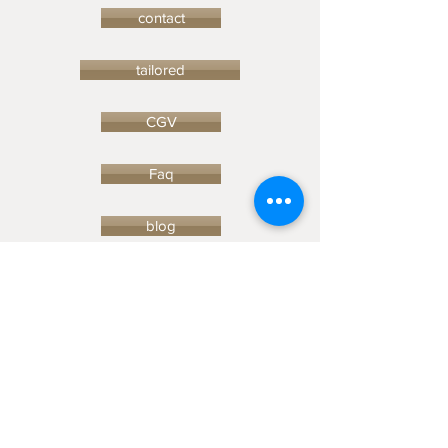
contact
tailored
CGV
Faq
blog
© 2023 by Ceramic-Studio. Proudly
created with
Wix.com