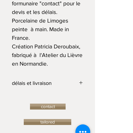
formunaire "contact" pour le
devis et les délais.
Porcelaine de Limoges
peinte à main. Made in
France.
Création Patricia Deroubaix,
fabriqué à l'Atelier du Lièvre
en Normandie.
délais et livraison
L'Atelier du Lièvre s'engage à
livrer les pièces commandées
contact
dans les meilleurs délais. Si la
pièce demandée n’est plus en
tailored
stock, et qu’il est possible de la
commander, le délai de