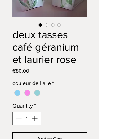
deux tasses
café géranium
et laurier rose
Price
€80.00
couleur de l'aile
*
Quantity
*
Add to Cart