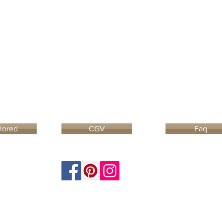
ilored
CGV
Faq