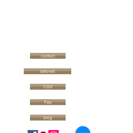
contact
tailored
CGV
Faq
blog