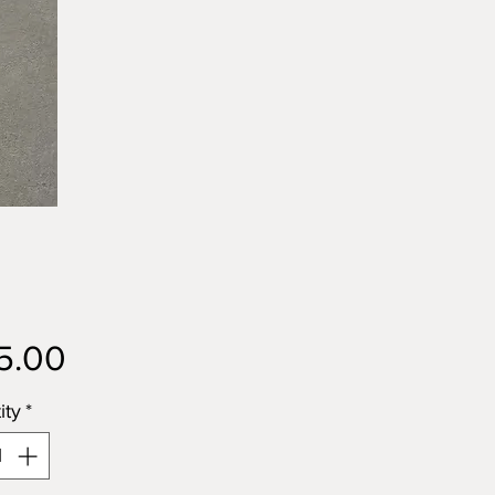
Price
5.00
ity
*