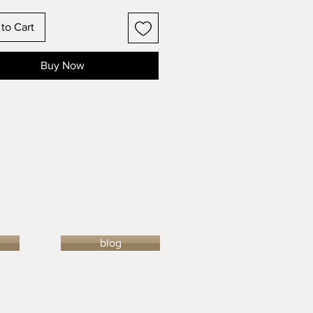
to Cart
Buy Now
blog