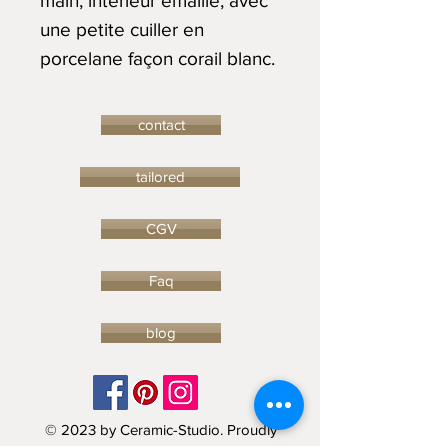
main, intérieur émaillé, avec
une petite cuiller en
porcelane façon corail blanc.
contact
tailored
CGV
Faq
blog
© 2023 by Ceramic-Studio. Proudly