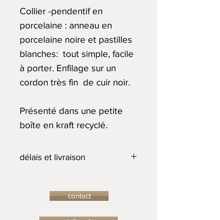
Collier -pendentif en
porcelaine : anneau en
porcelaine noire et pastilles
blanches: tout simple, facile
à porter. Enfilage sur un
cordon très fin de cuir noir.
Présenté dans une petite
boîte en kraft recyclé.
délais et livraison
L'Atelier du Lièvre s'engage à
livrer les pièces commandées
contact
dans les meilleurs délais. Si la
pièce demandée n’est plus en