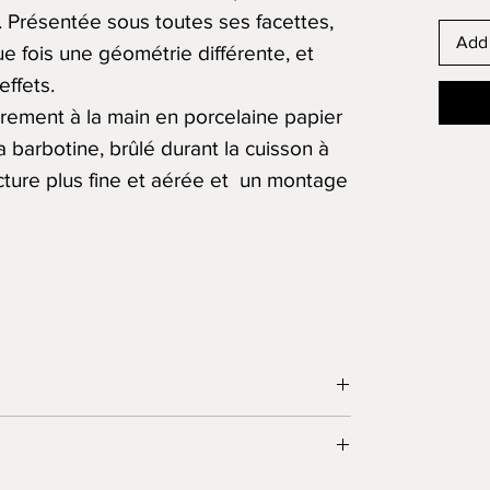
. Présentée sous toutes ses facettes,
Add 
e fois une géométrie différente, et
effets.
èrement à la main en porcelaine papier
 barbotine, brûlé durant la cuisson à
cture plus fine et aérée et un montage
t en stock ils sont expédiés entre 48 h et
 de les mettre en œuvre, vous serez
à livrer les pièces commandées dans les