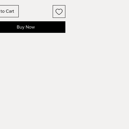
to Cart
Buy Now