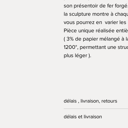
son présentoir de fer forgé
la sculpture montre à chaqu
vous pourrez en varier les 
Pièce unique réalisée enti
( 3% de papier mélangé à la
1200°, permettant une stru
plus léger ).
délais , livraison, retours
LIVRAISON
délais et livraison
Si les produits commandés son
72 heures. S'il est nécessaire
L'Atelier du Lièvre s'engage 