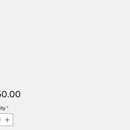
Price
50.00
ity
*