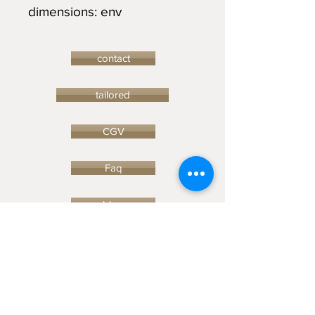
dimensions: env
contact
tailored
CGV
Faq
blog
© 2023 by Ceramic-Studio. Proudly
created with
Wix.com