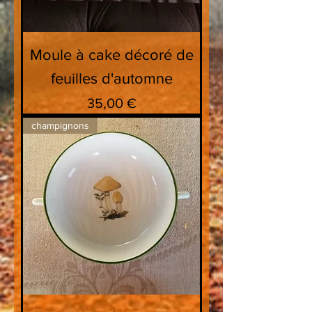
Moule à cake décoré de
feuilles d'automne
Prix
35,00 €
champignons