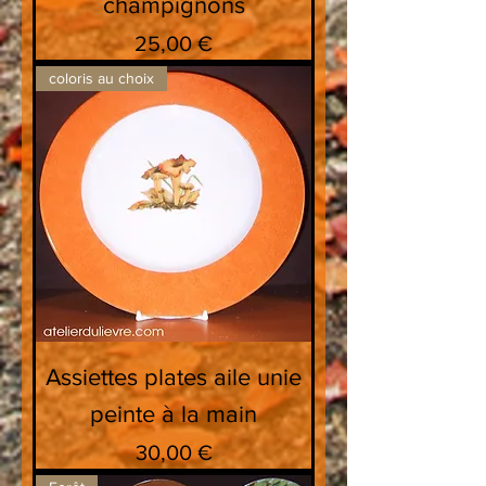
champignons
Prix
25,00 €
coloris au choix
Assiettes plates aile unie
peinte à la main
Prix
30,00 €