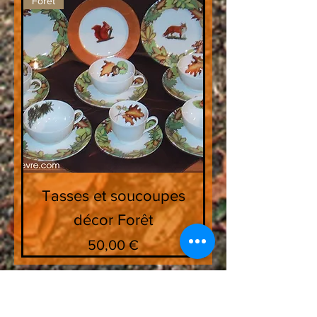
Forêt
Tasses et soucoupes
décor Forêt
Prix
50,00 €
contact
sur mesure