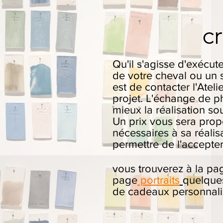
c
Qu'il s'agisse d'exécut
de votre cheval ou un s
est de contacter l'Ateli
projet. L'échange de p
mieux la réalisation so
Un prix vous sera propo
nécessaires à sa réali
permettre de l'accepte
vous trouverez à la p
page
portraits
quelques
de cadeaux personnalis