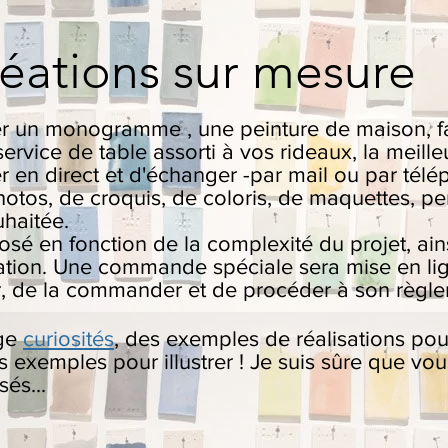
réations sur mesure
er un monogramme , une peinture de maison, fair
ervice de table assorti à vos rideaux, la meil
er en direct et d'échanger -par mail ou par télé
hotos, de croquis, de coloris, de maquettes, p
uhaitée.
sé en fonction de la complexité du projet, ains
sation. Une commande spéciale sera mise en li
r, de la commander et de procéder à son règle
age
curiosités
, des exemples de réalisations pour
 exemples pour illustrer ! Je suis sûre que vo
és...