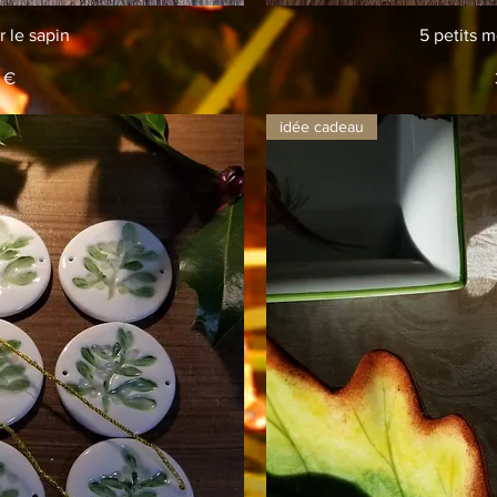
apide
Ap
 le sapin
5 petits m
 €
idée cadeau