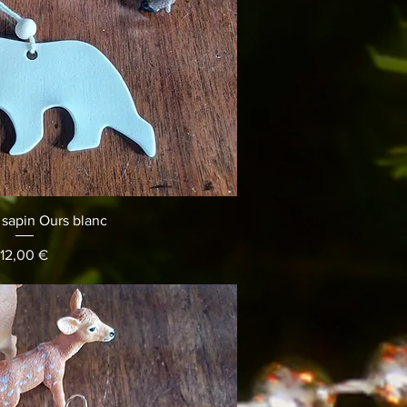
erçu rapide
 sapin Ours blanc
Prix
12,00 €