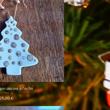
erçu rapide
in décoré à l'or fin
Prix
25,00 €