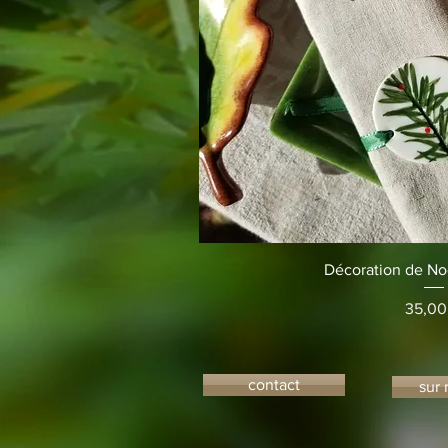
Aperçu r
Décoration de No
Prix
35,00
contact
sur