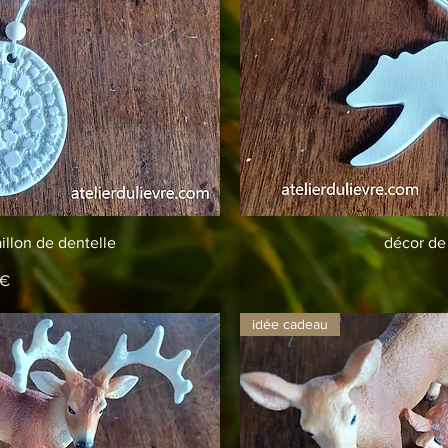
apide
Ap
llon de dentelle
décor de
 €
idée cadeau