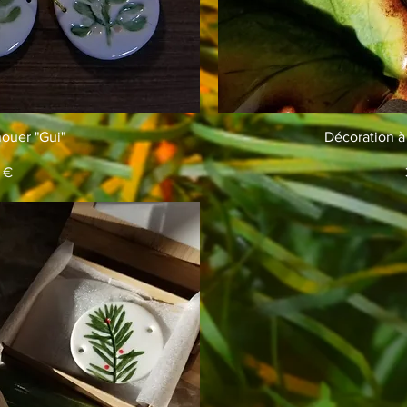
apide
Ap
ouer "Gui"
Décoration à
 €