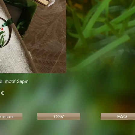
apide
ël motif Sapin
 €
 mesure
CGV
FAQ