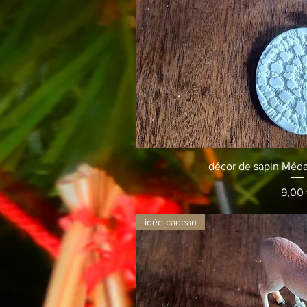
Aperçu r
décor de sapin Médai
Prix
9,00
idée cadeau