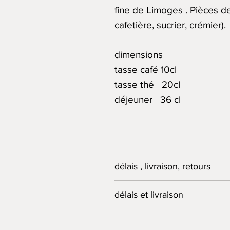
fine de Limoges . Pièces d
cafetière, sucrier, crémier).
dimensions
tasse café 10cl
tasse thé 20cl
déjeuner 36 cl
délais , livraison, retours
Si les produits commandés son
délais et livraison
72 heures. S'il est nécessaire
prévenu(e) s du délai de prép
L'Atelier du Lièvre s'engage 
L’Atelier du Lièvre s’engage 
meilleurs délais. Si la pièce d