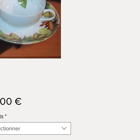
Prix
,00 €
ts
*
ctionner