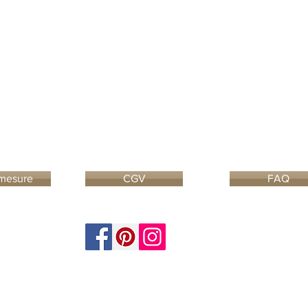
 mesure
CGV
FAQ