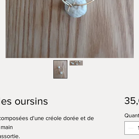
35
les oursins
Quant
, composées d'une créole dorée et de
a main
ssortie.