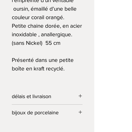
l'empreinte d'un véritable
oursin, émaillé d'une belle
couleur corail orangé.
Petite chaine dorée, en acier
inoxidable , anallergique.
(sans Nickel) 55 cm
Présenté dans une petite
boîte en kraft recyclé.
délais et livraison
L'Atelier du Lièvre s'engage à
bijoux de porcelaine
livrer les pièces commandées
dans les meilleurs délais. Si la
Toutes mes créations sont
pièce demandée n’est plus en
modelées et peintes à la main