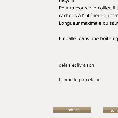
recyclé.
Pour raccourcir le collier, il
cachées à l'intérieur du fer
Longueur maximale du saut
Emballé dans une boîte rigi
délais et livraison
L'Atelier du Lièvre s'engage 
bijoux de porcelaine
meilleurs délais. Si la pièce d
possible de la commander, le d
Toutes mes créations sont mo
indiqué.
atelier en Normandie. Chaque p
Afin que les délais de livraiso
d'acquérir une création origin
communiqué des Informations
contact
sur
l'adresse de livraison. Un nu
La porcelaine blanche est émai