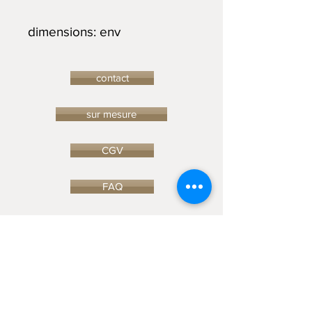
dimensions: env
contact
sur mesure
CGV
FAQ
blog
© 2023 by Ceramic-Studio. Proudly
created with
Wix.com