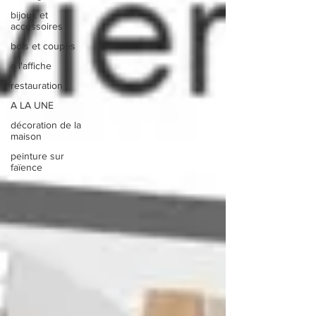
bijoux et
accessoires
bols et coupes
à l'affiche
restauration
A LA UNE
décoration de la
maison
peinture sur
faïence