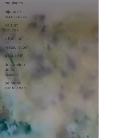
moulages
bijoux et
accessoires
bols et
coupes
à l'affiche
restauration
A LA UNE
décoration
de la
maison
peinture
sur faïence