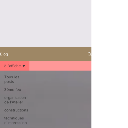
Blog
à l'affiche
Tous les
posts
3ème feu
organisation
de l'Atelier
constructions
techniques
d'impression