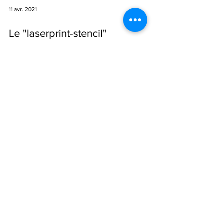
11 avr. 2021
Le "laserprint-stencil"
Parmi toutes les techniques d'impression ou de
transfert sur céramique, il existe un procédé très
simple que je vous propose d'illustrer...