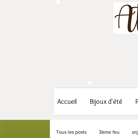
Accueil
Bijoux d'été
Tous les posts
3ème feu
org