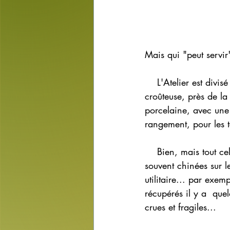
Mais qui "peut servir"
    L'Atelier est divisé en zones, dédiées aux différentes tâches: le tour, bien sur, mais aussi la 
croûteuse, près de la
porcelaine, avec une 
rangement, pour les t
    Bien, mais tout cela n'est pas exempt de coquetterie, enfin, de déco. Des petites trouvailles 
souvent chinées sur 
utilitaire... par exem
récupérés il y a  que
crues et fragiles...