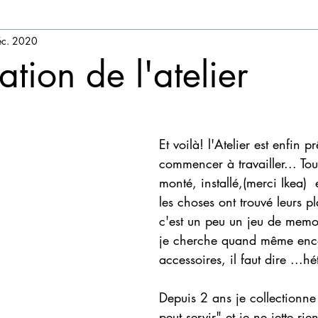
éc. 2020
et coupes
à l'affiche
restauration
A LA UNE
tion de l'atelier
Et voilà! l'Atelier est enfin pr
commencer à travailler... Tou
monté, installé,(merci Ikea)  e
les choses ont trouvé leurs p
c'est un peu un jeu de memo
je cherche quand même enc
accessoires, il faut dire ...hét
Depuis 2 ans je collectionne 
peut servir" et je ne jette rie