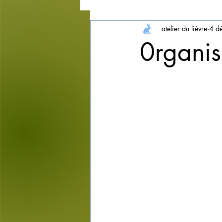
atelier du lièvre
4 d
bijoux et accessoires
bols 
0rganisa
peinture sur faïence