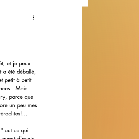
décoration de la maison
êt, et je peux 
t a été déballé, 
t petit à petit 
laces...Mais 
ry, parce que 
ore un peu mes 
éroclites!...
"tout ce qui 
n avant d'avoir 