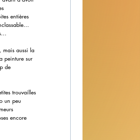
es 
tes entières 
classable... 
... 
a peinture sur 
up de 
o un peu 
imeurs 
oses encore 